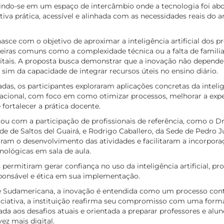
uindo-se em um espaço de intercâmbio onde a tecnologia foi abo
iva prática, acessível e alinhada com as necessidades reais do 
sce com o objetivo de aproximar a inteligência artificial dos pr
eiras comuns como a complexidade técnica ou a falta de famili
itais. A proposta busca demonstrar que a inovação não depende
sim da capacidade de integrar recursos úteis no ensino diário.
das, os participantes exploraram aplicações concretas da inteligê
cional, com foco em como otimizar processos, melhorar a expe
fortalecer a prática docente.
tou com a participação de profissionais de referência, como o Dr
de de Saltos del Guairá, e Rodrigo Caballero, da Sede de Pedro J
m o desenvolvimento das atividades e facilitaram a incorpora
nológicas em sala de aula.
 permitiram gerar confiança no uso da inteligência artificial,
onsável e ética em sua implementação.
e Sudamericana, a inovação é entendida como um processo con
niciativa, a instituição reafirma seu compromisso com uma for
ada aos desafios atuais e orientada a preparar professores e alu
ez mais digital.