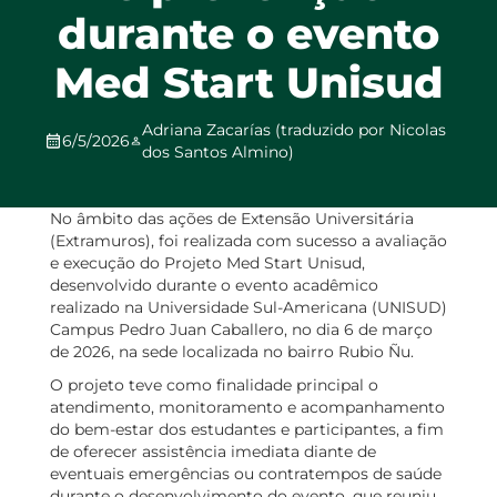
durante o evento
Med Start Unisud
Adriana Zacarías (traduzido por Nicolas
6/5/2026
dos Santos Almino)
No âmbito das ações de Extensão Universitária
(Extramuros), foi realizada com sucesso a avaliação
e execução do Projeto Med Start Unisud,
desenvolvido durante o evento acadêmico
realizado na Universidade Sul-Americana (UNISUD)
Campus Pedro Juan Caballero, no dia 6 de março
de 2026, na sede localizada no bairro Rubio Ñu.
O projeto teve como finalidade principal o
atendimento, monitoramento e acompanhamento
do bem-estar dos estudantes e participantes, a fim
de oferecer assistência imediata diante de
eventuais emergências ou contratempos de saúde
durante o desenvolvimento do evento, que reuniu