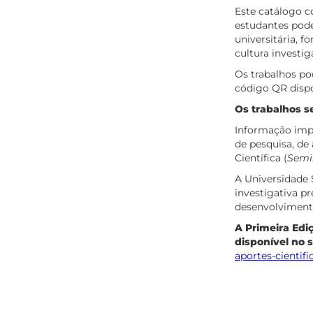
Este catálogo c
estudantes pod
universitária, f
cultura investig
Os trabalhos po
código QR dispo
Os trabalhos s
Informação impo
de pesquisa, de
Científica (
Semil
A Universidade 
investigativa p
desenvolvimento
A Primeira Edi
disponível no s
aportes-cientif