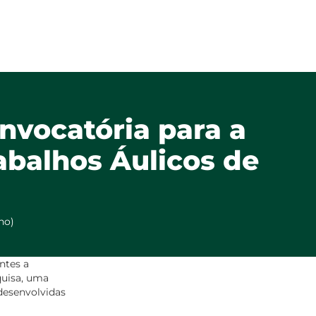
nvocatória para a
abalhos Áulicos de
no)
ntes a
quisa, uma
 desenvolvidas