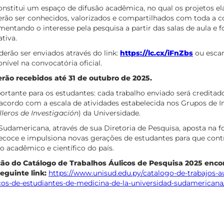
onstitui um espaço de difusão acadêmica, no qual os projetos e
erão ser conhecidos, valorizados e compartilhados com toda a
omentando o interesse pela pesquisa a partir das salas de aula e 
ativa.
derão ser enviados através do link:
https://lc.cx/iFnZbs
ou esca
nível na convocatória oficial.
erão recebidos até 31 de outubro de 2025.
rtante para os estudantes: cada trabalho enviado será credita
 acordo com a escala de atividades estabelecida nos Grupos de I
leros de Investigación
) da Universidade.
Sudamericana, através de sua Diretoria de Pesquisa, aposta na 
recoce e impulsiona novas gerações de estudantes para que co
 acadêmico e científico do país.
ção do Catálogo de Trabalhos Áulicos de Pesquisa 2025 enco
eguinte link:
https://www.unisud.edu.py/catalogo-de-trabajos-au
icos-de-estudiantes-de-medicina-de-la-universidad-sudamericana