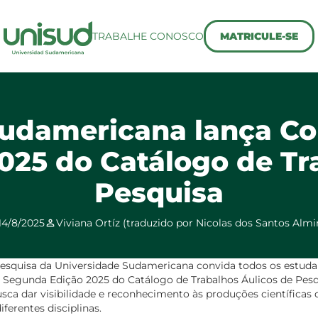
TRABALHE CONOSCO
MATRICULE-SE
udamericana lança Co
25 do Catálogo de Tr
Pesquisa
14/8/2025
Viviana Ortíz (traduzido por Nicolas dos Santos Almi
Pesquisa da Universidade Sudamericana convida todos os estuda
 Segunda Edição 2025 do Catálogo de Trabalhos Áulicos de Pes
busca dar visibilidade e reconhecimento às produções científicas
ferentes disciplinas.