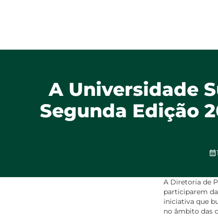
A Universidade S
Segunda Edição 20
A Diretoria de 
participarem da
iniciativa que 
no âmbito das di