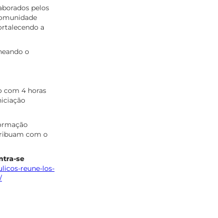
laborados pelos
 comunidade
fortalecendo a
neando o
do com 4 horas
niciação
formação
ntribuam com o
ntra-se
licos-reune-los-
/