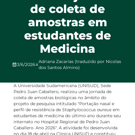
de coleta de
amostras em
estudantes de
Medicina
Adriana Zacarías (traduzido por Nicolas
3/6/2026
dos Santos Almino)
A Universidade Sudamericana (UNISUD), Sede
Pedro Juan Caballero, realizou uma jornada de
coleta de amostras biológicas no âmbito do
projeto de pesquisa intitulado "Portação nasal e
perfil de resistência de
Staphylococcus aureus
em
estudantes de medicina do último ano durante seu
internato no Hospital Regional de Pedro Juan
Caballero. Ano 2026". A atividade foi desenvolvida
no dia 18 de abril na Clínica UNISUD e constituiu