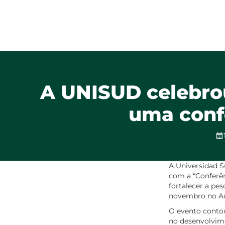
A UNISUD celebro
uma conf
A Universidad 
com a “Conferên
fortalecer a pes
novembro no Aud
O evento contou
no desenvolvim