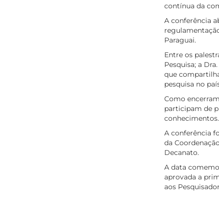
contínua da co
A conferência a
regulamentação 
Paraguai.
Entre os palestr
Pesquisa; a Dra. 
que compartilha
pesquisa no país
Como encerrame
participam de 
conhecimentos.
A conferência f
da Coordenação 
Decanato.
A data comemora
aprovada a prim
aos Pesquisador