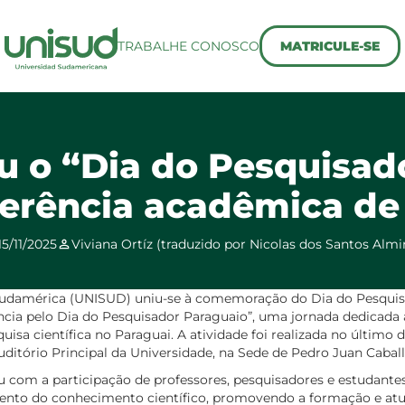
TRABALHE CONOSCO
MATRICULE-SE
u o “Dia do Pesquisad
erência acadêmica de
15/11/2025
Viviana Ortíz (traduzido por Nicolas dos Santos Almi
Sudamérica (UNISUD) uniu-se à comemoração do Dia do Pesquis
cia pelo Dia do Pesquisador Paraguaio”, uma jornada dedicada a
quisa científica no Paraguai. A atividade foi realizada no último d
itório Principal da Universidade, na Sede de Pedro Juan Caball
 com a participação de professores, pesquisadores e estudante
ento do conhecimento científico, promovendo a formação e atu