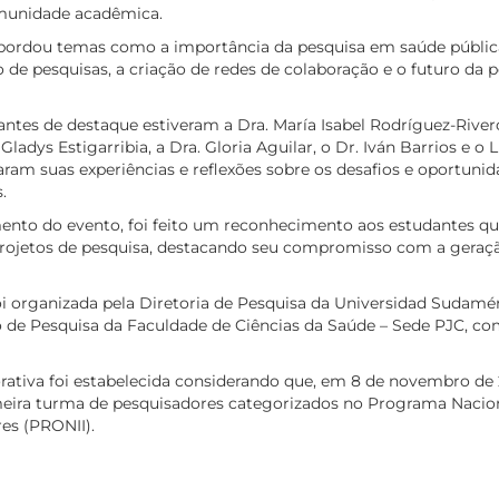
munidade acadêmica.
bordou temas como a importância da pesquisa em saúde pública
de pesquisas, a criação de redes de colaboração e o futuro da 
antes de destaque estiveram a Dra. María Isabel Rodríguez-Rivero
Gladys Estigarribia, a Dra. Gloria Aguilar, o Dr. Iván Barrios e o L
ram suas experiências e reflexões sobre os desafios e oportunid
.
nto do evento, foi feito um reconhecimento aos estudantes q
projetos de pesquisa, destacando seu compromisso com a geraç
oi organizada pela Diretoria de Pesquisa da Universidad Sudamé
de Pesquisa da Faculdade de Ciências da Saúde – Sede PJC, co
tiva foi estabelecida considerando que, em 8 de novembro de 2
eira turma de pesquisadores categorizados no Programa Nacion
es (PRONII).