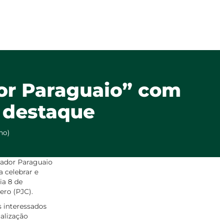
or Paraguaio” com
 destaque
no)
ador Paraguaio
 celebrar e
ia 8 de
ero (PJC).
s interessados
alização