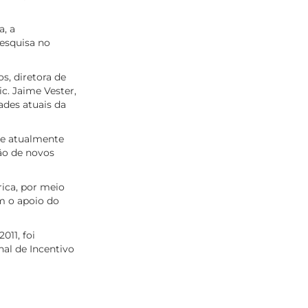
, a
pesquisa no
s, diretora de
ic. Jaime Vester,
ades atuais da
ue atualmente
ão de novos
rica, por meio
m o apoio do
011, foi
al de Incentivo